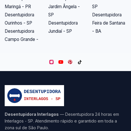
Maringá - PR
Jardim Ângela -
SP
Desentupidora
SP
Desentupidora
Ourinhos - SP
Desentupidora
Feira de Santana
Desentupidora
Jundiaí - SP
- BA
Campo Grande -
Desentupidora Interlagos
— Desentupidora 24 horas em
Interlagos - SP. Atendimento rápido e garantido em toda a
zona sul de São Paulo.