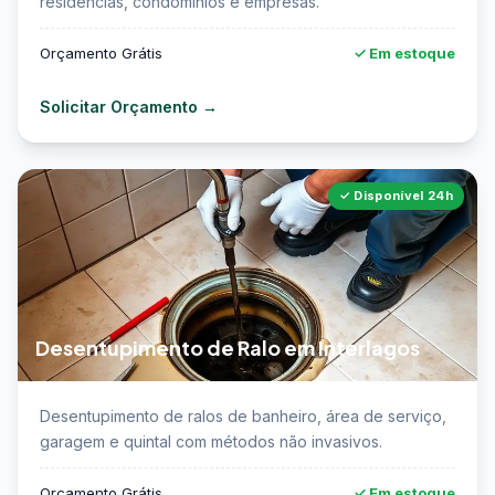
residências, condomínios e empresas.
Orçamento Grátis
✓ Em estoque
Solicitar Orçamento →
✓ Disponível 24h
Desentupimento de Ralo em Interlagos
📖 Saiba mais sobre desentupimento de ralo em
Desentupimento de ralos de banheiro, área de serviço,
Interlagos →
garagem e quintal com métodos não invasivos.
Orçamento Grátis
✓ Em estoque