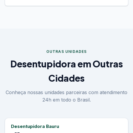
Para solicitar o serviço, ligue gratuitamente
para 0800 590 0040 ou chame no WhatsApp.
A equipe da Desentupidora Interlagos faz visita
gratuita e orçamento na hora, sem
compromisso.
OUTRAS UNIDADES
Desentupidora em Outras
Cidades
Conheça nossas unidades parceiras com atendimento
24h em todo o Brasil.
Desentupidora Bauru