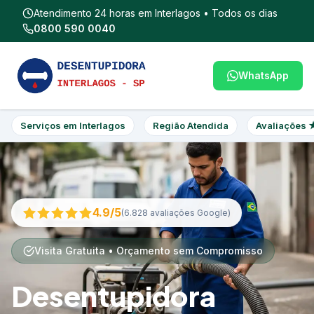
Atendimento 24 horas em Interlagos • Todos os dias
0800 590 0040
WhatsApp
Serviços em Interlagos
Região Atendida
Avaliações 
4.9/5
(6.828 avaliações Google)
Visita Gratuita • Orçamento sem Compromisso
Desentupidora