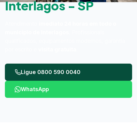
Interlagos - SP
Atendimento
imediato 24 horas em todo o
município de Interlagos
. Profissionais
qualificados, equipamentos modernos, garantia
por escrito e
visita gratuita
.
Ligue 0800 590 0040
WhatsApp